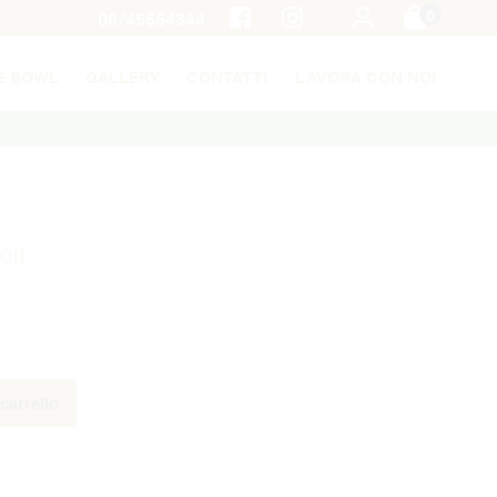
0
06/45554344
È BOWL
GALLERY
CONTATTI
LAVORA CON NOI
oll
carrello