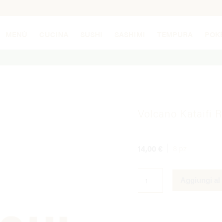
MENÙ
CUCINA
SUSHI
SASHIMI
TEMPURA
POK
Volcano Kataifi R
14,00
€
8 pz
VOLCANO
KATAIFI
Aggiungi al 
ROLL
QUANTITÀ