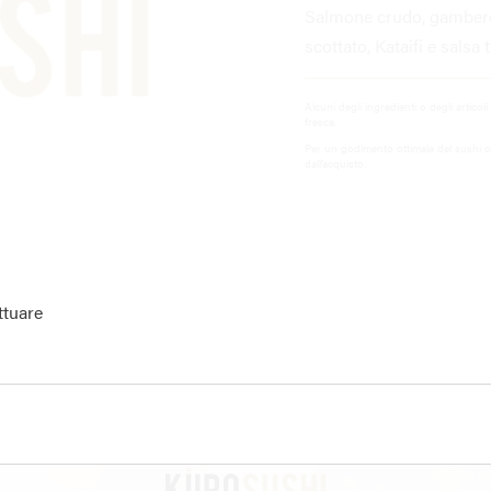
Salmone crudo, gambero 
scottato, Kataifi e salsa t
Alcuni degli ingredienti o degli articol
fresca.
Per un godimento ottimale del sushi c
dall’acquisto.
ttuare