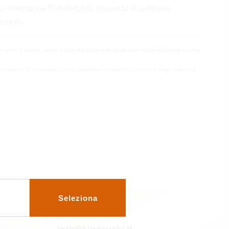
in tempura, Philadelphia, ricoperto di salmone
eriyaki.
i in menù possono variare in base alla stagionalità ed alla disponibilità della materia prima
onsigliamo di consumarlo il prima possibile con massimo di un’ora di tempo trascorsa
Seleziona
info@kiirosushi.it