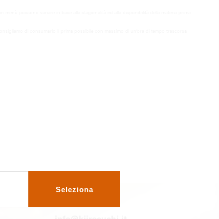
i in menù possono variare in base alla stagionalità ed alla disponibilità della materia prima
onsigliamo di consumarlo il prima possibile con massimo di un’ora di tempo trascorsa
Seleziona
info@kiirosushi.it