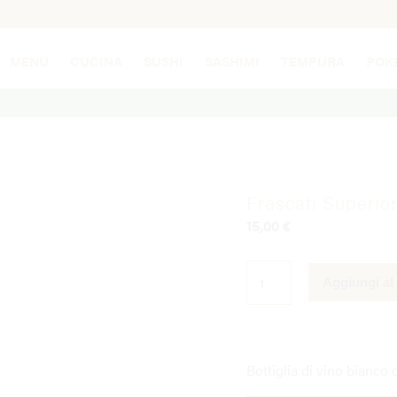
MENÙ
CUCINA
SUSHI
SASHIMI
TEMPURA
POK
Frascati Superio
15,00
€
FRASCATI
SUPERIORE
Aggiungi al 
QUANTITÀ
Bottiglia di vino bianco 