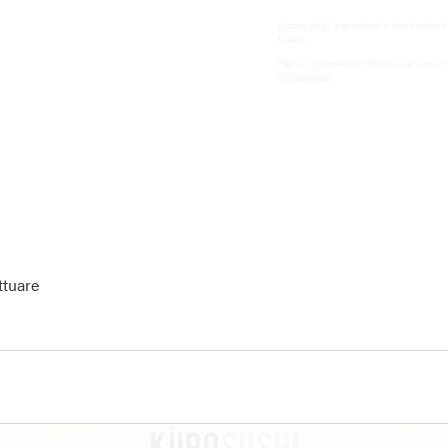
Alcuni degli ingredienti o degli articol
fresca.
Per un godimento ottimale del sushi c
dall’acquisto.
ttuare