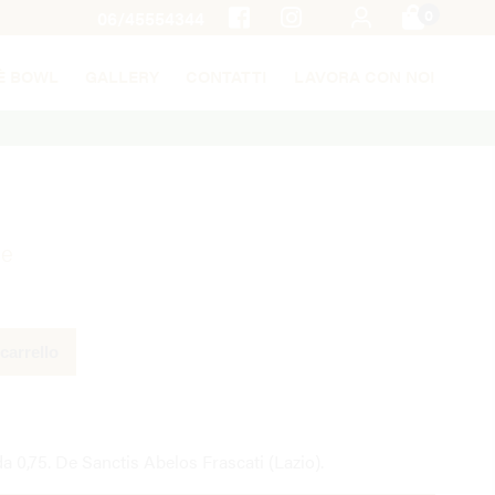
0
06/45554344
È BOWL
GALLERY
CONTATTI
LAVORA CON NOI
re
carrello
da 0,75. De Sanctis Abelos Frascati (Lazio).