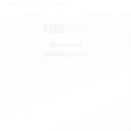
massimo di un’ora di tempo trascorsa dall’acquisto.
06/45554344
info@kiirosushi.it