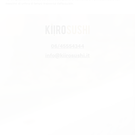
massimo di un’ora di tempo trascorsa dall’acquisto.
06/45554344
info@kiirosushi.it