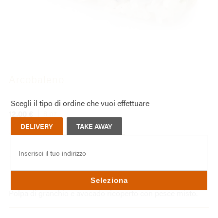
Arcobaleno
Scegli il tipo di ordine che vuoi effettuare
12,00
€
8 pz
DELIVERY
TAKE AWAY
ARCOBALENO
QUANTITÀ
Aggiungi al carrello
Seleziona
Polpa di granchio e avocado ricoperto con pesce misto.