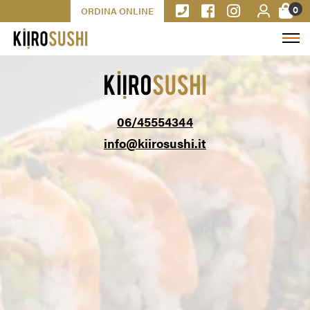
0
ORDINA ONLINE
06/45554344
info@kiirosushi.it