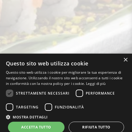
×
Questo sito web utilizza cookie
Questo sito web utilizza i cookie per migliorare la tua esperienza di
navigazione. Utilizzando il nostro sito web acconsenti a tutti i cookie
in conformità con la nostra policy per i cookie.
Leggi di più
STRETTAMENTE NECESSARI
PERFORMANCE
TARGETING
FUNZIONALITÀ
KIIRO S.R.L. SEMPLIFICATA – P.Iva: 14973201008 – Copyright
MOSTRA DETTAGLI
2020 –
info@kiirosushi.it
–
Privacy
–
Termini e condizioni
– Web
ACCETTA TUTTO
RIFIUTA TUTTO
e Marketing:
Yoorz Agency