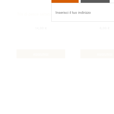
Tris di pesce saltato in Wok
Anatra in salsa d
14,00
€
8,00
€
AGGIUNGI
AGGIUNGI