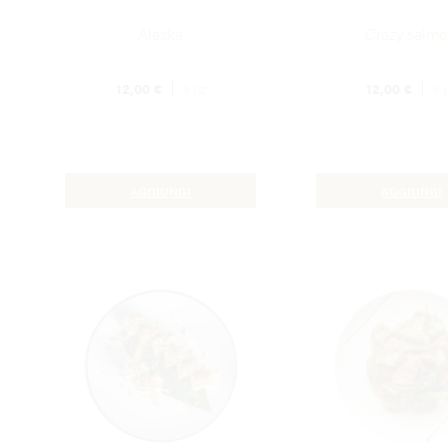
Alaska
Crazy salm
12,00
€
12,00
€
8 pz
8 
AGGIUNGI
AGGIUNGI