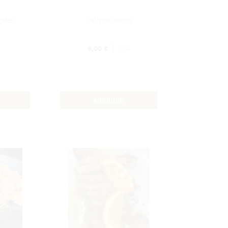
itelli
Salmon tacos
9,00
€
2 pz
AGGIUNGI