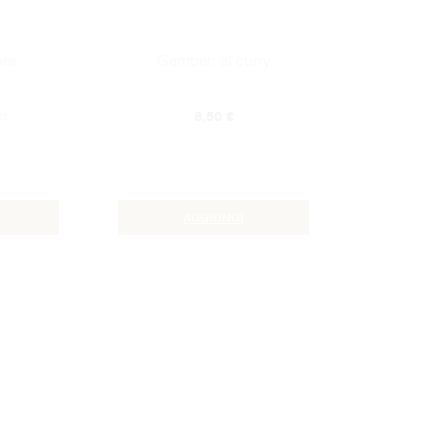
are
Gamberi al curry
8,50
€
pz
AGGIUNGI