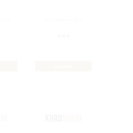
mberi
Birra Sapporo 65 cl
6,00
€
z
AGGIUNGI