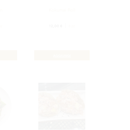
on
Kokumai Roll
12,00
€
pz
8 pz
AGGIUNGI