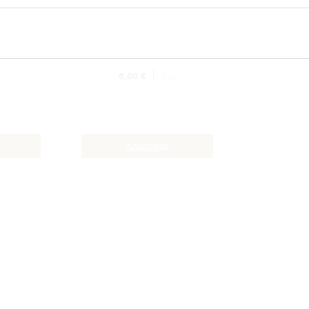
i soia
Gamberi croccanti
6,00
€
4 pz
AGGIUNGI