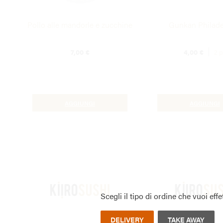
Pollo alle mandorle e zucchine
Gunkan Philade
7,00
€
4,00
€
2 p
AGGIUNGI
AGGIUNGI
Scegli il tipo di ordine che vuoi effe
DELIVERY
TAKE AWAY