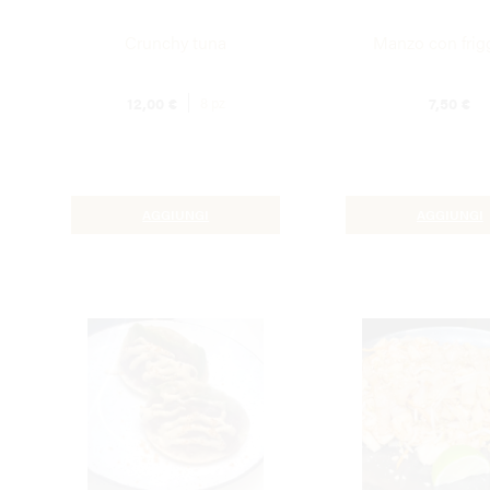
Crunchy tuna
Manzo con frigg
12,00
€
7,50
€
8 pz
AGGIUNGI
AGGIUNGI